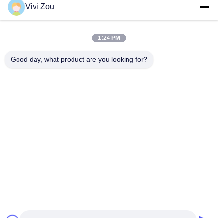
Vivi Zou
যানবাহন পেইন্টিং উত্পাদন লাইন
মোটরগাড়ি পেইন্ট লাইন
1:24 PM
অটো শীট ধাতব পেইন্ট লাইন
ট্রাক স্প্রে বুথ
Good day, what product are you looking for?
বাস স্প্রে বুথ
কোম্পানির ঠিকানা
ঠিকানা:
নং 6, হংকিদান রোড ইন্ডাস্ট্রিয়াল পার্ক, ঝংলুওটান টাউন, বাইয়ুন জেলা, গুয়াংঝু,
গুয়াংডং, সিএন
ফোন:
0086-20-36832750-13631316807
ইমেইল:
phebe@gz-btb.com
বাড়ি
গোপনীয়তা নীতি
সাইট ম্যাপ
© 2026 Guangdong Jingzhongjing Industrial Painting Equipments Co.,
Ltd.. সমস্ত অধিকার সংরক্ষিত.