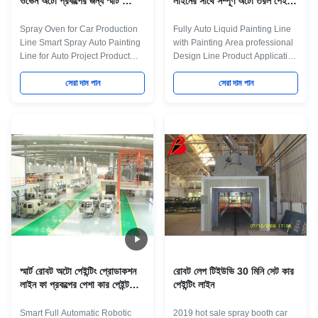
ওভেন অটো প্রকল্পের জন্য স্মার্ট স্প্রে
লাইনের সাথে সম্পূর্ণ অটো তরল পেইন্টিং
অটো পেইন্টিং লাইন
লাইন
Spray Oven for Car Production
Fully Auto Liquid Painting Line
Line Smart Spray Auto Painting
with Painting Area professional
Line for Auto Project Product
Design Line Product Application
Application Welcome to
Welcome to Jingzhongjing
Jingzhongjing Group,we have
সেরা দাম পান
Group,we have two factories to
সেরা দাম পান
two factories to produce the
produce the Liquid Painting
Liquid Painting Line, Powder
Line, Powder Coating Line for
Coating Line for different kind of
different kind of industrial
industrial product.All equipment
product.All equipment is
is customized for your product
customized for your product
requirement. Maint Process:
requirement. Maint Process:
workpiece paint pre-treatment--
workpiece paint pre-treatment--
cathodic electrodeposition
cathodic electrodeposition
primer coating-- PVC glue--weld
primer coating-- PVC glue--weld
seam sealing-- middle coating--
seam sealing-- middle coating--
surface coating and drying--
surface coating and drying--
check and
স্মার্ট রোবট অটো পেইন্টিং প্রোডাকশন
রোবট লেপ টিইউভি 30 মিনি সেট কার
লাইন ফা প্রকল্পের পেশা কার পেইন্ট
পেইন্টিং লাইন
সরঞ্জাম লাইন
Smart Full Automatic Robotic
2019 hot sale spray booth car