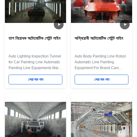
তাপ নিরোধক অটোমোটিভ পেইন্ট লাইন
অগ্নিরোধী অটোমোটিভ পেইন্ট লাইন
Auto Lighting Inspection Tunnel
Auto Body Painting Line Robot
for Car Painting Line Automatic
Automatic Line Painting
Painting Line Equipments Maint
Equipment For Brand Cars
Process: workpiece paint pre-
Producing Quick Details: Place
treatment--cathodic
সেরা দাম পান
of Origin Guangdong, China
সেরা দাম পান
electrodeposition primer
(Mainland) Model Number Vary
coating-- PVC glue--weld seam
for your needs 1. All the
sealing-- middle coating--
business of BZB is international
surface coating and drying--
and abroad only. 2. We have a
check and repair process--and
large team and we provide one-
complete coating of paint
station service 3. We can totally
material --products inspection
undertake the design,
work. Some necessary main
manufacture and installation of
Equipment for some main
different kind of Painting Line for