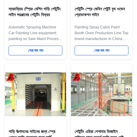
স্বয়ংক্রিয় স্প্রেিং মেশিন গাড়ি পেইন্টিং
পেইন্টিং স্প্রে কেবিন পেইন্ট বুথ ওভেন
লাইন সরঞ্জামের পেইন্টিং বিক্রয়
প্রোডাকশন লাইন
Automatic Spraying Machine
Painting Spray Cabin Paint
Car Painting Line equipment
Booth Oven Production Line Top
painting on Sale Maint Process:
brand manufacturer in China
workpiece paint pre-treatment--
Product Application This is the
cathodic electrodeposition
সেরা দাম পান
whole line for SG Automotive
সেরা দাম পান
primer coating-- PVC glue--weld
Group Project,it including pre-
seam sealing-- middle coating--
treament,sanding,painting,
surface coating and drying--
baking in the production line.It
check and repair process--and
offer high efficiency producing
complete coating of paint
process to gurantee the
material --products inspection
production capacity require.
work. Some necessary main
Maint Process: workpiece paint
Equipment for some main
pre-treatment--cathodic
process: Systems Equipment
electrodeposition primer
Details Pre-treamment 1. Flood
coating-- PVC glue--weld seam
wash equipment 2. Degrease
sealing-- middle coating--
equipment 3.
surface coating and
গাড়ি উত্পাদনের লাইনের জন্য স্প্রে
পেইন্টিং এরিয়া পেশাদার ডিজাইন