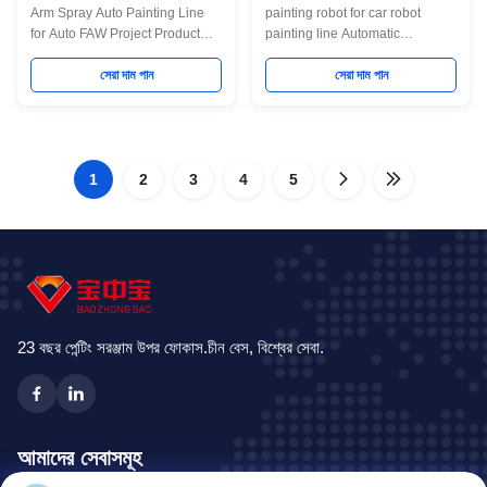
Arm Spray Auto Painting Line
painting robot for car robot
for Auto FAW Project Product
painting line Automatic
Application Welcome to
Automobile Parts Coating Line/
Jingzhongjing Group,we have
সেরা দাম পান
Car Painting Production Line
সেরা দাম পান
two factories to produce the
For Automotive Parts
Liquid Painting Line, Powder
Specification : The whole
Coating Line for different kind of
equipment should meet the
industrial product.All equipment
requirements of high degree of
is customized for your product
1
2
3
4
automation and low energy
5
requirement. Maint Process:
consumption, so as to reduce
workpiece paint pre-treatment--
the running cost. The whole
cathodic electrodeposition
process is perfect and the
primer coating-- PVC glue--weld
process equipment is advanced.
seam sealing-- middle coating--
The operating conditions are
surface coating and drying--
safe and good. The workshop
check
environment is clean and
designed
23 বছর পেন্টিং সরঞ্জাম উপর ফোকাস.চীন বেস, বিশ্বের সেবা.
আমাদের সেবাসমূহ