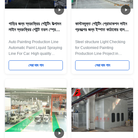
process: Systems Equipment
Car It is a Automatic paint
Details Pre-treamment 1. Flood
production line in brand Auto,it
wash equipment 2. Degrease
including
গাড়ির জন্য স্বয়ংক্রিয় পেইন্টিং উত্পাদন
কাস্টমযুক্ত পেইন্টিং প্রোডাকশন লাইন
লাইন স্বয়ংক্রিয় পেইন্ট তরল স্প্রে
প্রকল্পের জন্য ইস্পাত কাঠামোর হালকা
করার লাইন
চেকিং
Auto Painting Production Line
Steel structure Light Checking
Automatic Paint Liquid Spraying
for Customied Painting
Line For Car. High quality
Production Line Project in
painting Line for commercial
Changchun FAW Quick Details:
vehicles in Shuguang Group
সেরা দাম পান
It is a Automatic paint production
সেরা দাম পান
.The wet paint line with 25%
line in Changchun FAW Auto,it
energy savings by recirculation
including Lighting
was designed, manufactured
inspection,cleaning,sanding,PVC,
and installed by Jingzhongjing
Paint,baking,cooling
Group Maint Process: workpiece
equipments,we offer turn key
paint pre-treatment--cathodic
project for Changchun Auto
electrodeposition primer
according customer's
coating-- PVC glue--weld seam
requirement. Maint Process:
sealing-- middle coating--
workpiece paint pre-treatment--
surface coating and drying--
cathodic electrodeposition
check and repair process--and
primer coating-- PVC glue--weld
complete
seam sealing-- middle coating-