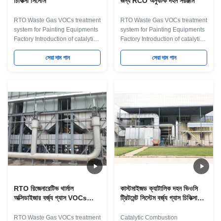
চিকিত্সা সিস্টেম
জন্য RCO অনুঘটক দহন সরঞ্জাম
RTO Waste Gas VOCs treatment
RTO Waste Gas VOCs treatment
system for Painting Equipments
system for Painting Equipments
Factory Introduction of catalytic
Factory Introduction of catalytic
combustion device Catalytic
combustion device Catalytic
combustion is a typical gas-solid
সেরা দাম পান
combustion is a typical gas-solid
সেরা দাম পান
phase catalytic reaction, and its
phase catalytic reaction, and its
essence is the deep oxidation
essence is the deep oxidation
involving active oxygen. During
involving active oxygen. During
the catalytic combustion
the catalytic combustion
process, the catalyst surface has
process, the catalyst surface has
an adsorption effect, so that the
an adsorption effect, so that the
concentration of reactant
concentration of reactant
molecules on the surface
molecules on the surface
increases the reaction rate and
increases the reaction rate and
accelerates the reaction.
accelerates the reaction.
Flameless combustion
Flameless combustion
RTO রিজেনারেটিভ থার্মাল
কাস্টমাইজড ক্যাটালিক দহন ভিওসি
অক্সিডাইজার বর্জ্য গ্যাস VOCs
ট্রিটমেন্ট সিস্টেম বর্জ্য গ্যাস চিকিত্সা
ট্রিটমেন্ট সিস্টেমের জন্য
সিস্টেম System
RTO Waste Gas VOCs treatment
Catalytic Combustion