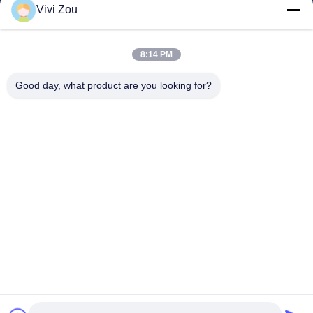
Vivi Zou
যানবাহন পেইন্টিং উত্পাদন লাইন
মোটরগাড়ি পেইন্ট লাইন
8:14 PM
অটো শীট ধাতব পেইন্ট লাইন
ট্রাক স্প্রে বুথ
Good day, what product are you looking for?
বাস স্প্রে বুথ
কোম্পানির ঠিকানা
ঠিকানা:
নং 6, হংকিদান রোড ইন্ডাস্ট্রিয়াল পার্ক, ঝংলুওটান টাউন, বাইয়ুন জেলা, গুয়াংঝু,
গুয়াংডং, সিএন
ফোন:
0086-20-36832750-13631316807
ইমেইল:
phebe@gz-btb.com
বাড়ি
গোপনীয়তা নীতি
সাইট ম্যাপ
© 2026 Guangdong Jingzhongjing Industrial Painting Equipments Co.,
Ltd.. সমস্ত অধিকার সংরক্ষিত.