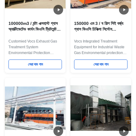
accelerates the reaction.
increases the reaction rate and
Flameless combustion
accelerates the reaction.
Flameless
100000m3 / ঘন্টা এক্সহাস্ট গ্যাস
150000 এম 3 / ঘ শিল্প সিই বর্জ্য
অ্যাক্টিভেটেড কার্বন ভিওসি ট্রিটমেন্ট
গ্যাস ভিওসি চিকিত্সা সিস্টেম
সিস্টেম পরিবেশ সংরক্ষণের সরঞ্জামাদি
পরিবেশগত সুরক্ষা সরঞ্জামসমূহ
Customied Vocs Exhaust Gas
Vocs Integrated Treatment
Treatment System
Equipment for Industrial Waste
Environmental Protection
Gas Environmental protection
Equipments Environmental
equipments Baozhongbao(BZB)
protection treatment of
সেরা দাম পান
Jingzhongjing(JZJ) Two
সেরা দাম পান
atmospheric pollutants 1 Direct
Produce Base: 1) Guangdong
catalytic combustion(CO) 2
Jingzhongjing Industrial
Biological method 3 Plasma 4
Painting Equipment Co., Ltd(In
Nitrogen
Guangzhou, Since 1999), which
desorption+Condensate
Cover 30, 000 M2, with 218
recovery 5 Micro foam method 6
staff, Main Product: Spray booth
UV Photocatalytic oxidation 7
and preparation room for
Activated carbon
Auto/Bus/Truck/Boat/Aircraft and
adsorption+Nitrogen
all different industry, Auto sheet-
desorption+Condensate
metal line, Water Test line.
recovery 8 Zeolite wheel+RCO
Power coating line, focus on the
Process Description
producing for