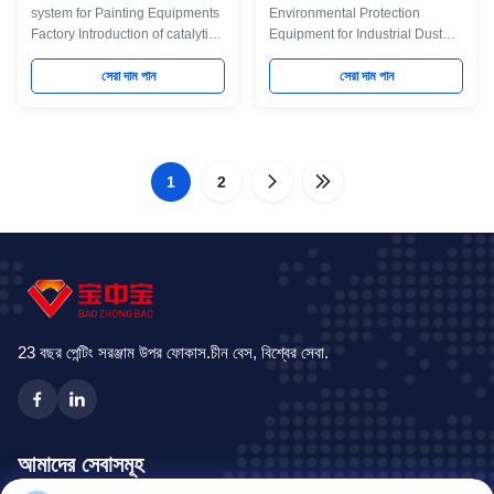
system for Painting Equipments
Environmental Protection
Factory Introduction of catalytic
Equipment for Industrial Dust
combustion device Catalytic
Waste Gas Treatment Project
combustion is a typical gas-solid
সেরা দাম পান
Customied Catalytic
সেরা দাম পান
phase catalytic reaction, and its
Combustion VOC System Waste
essence is the deep oxidation
Gas Treatment System Product
involving active oxygen. During
Application Low content,
the catalytic combustion
biodegradable VOCs. Suitable
process, the catalyst surface has
1
2
for feeds processing plant,
an adsorption effect, so that the
fishmeal plant, effluent treatment
concentration of reactant
plant, medicine manufacturing
molecules on the surface
plant. Environmental protection
increases the reaction rate and
treatment of atmospheric
accelerates the reaction.
pollutants 1 Direct catalytic
Flameless combustion
combustion(CO) 2 Biological
method 3 Plasma 4 Nitrogen
desorption
23 বছর পেন্টিং সরঞ্জাম উপর ফোকাস.চীন বেস, বিশ্বের সেবা.
আমাদের সেবাসমূহ