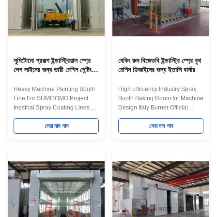
সুমিটোমো প্রকল্প ইন্ডাস্ট্রিয়াল স্প্রে
বেকিং রুম বিজেডবি ইন্ডাস্ট্রি স্প্রে বুথ
লেপ লাইনের জন্য ভারী মেশিন পেন্টিং
মেশিন ডিজাইনের জন্য ইতালি বার্নার
বুথ লাইন
Heavy Machine Painting Booth
High Efficiency Industry Spray
Line For SUMITOMO Project
Booth Baking Room for Machine
Indstrial Spray Coating Lines
Design Italy Burner Official
Quick Details: 1. It is a turnkey
Trade Branch: Guangzhou
Project in Heavy Machine
সেরা দাম পান
Shinely Import and Export Trade
সেরা দাম পান
Painting Booth Line For
Co., Ltd, which was set up in
SUMITOMO Project. 2. Spray
2013. Shinely is the official trade
booth with Side Exhaust
branch of Jingzhongjing Group
ventilation system 3. PLC Smart
and 100% belong to
Control System 4. Room
Jingzhongjing Group. Now
Connection Design to save
Shinely have more than 30 staff,
workshop space 5. Manlift
including sales team, technical
inside the booth 6. Automatic
team, financial team, Oversea
control Trolley Maint Process 1
installation and after service