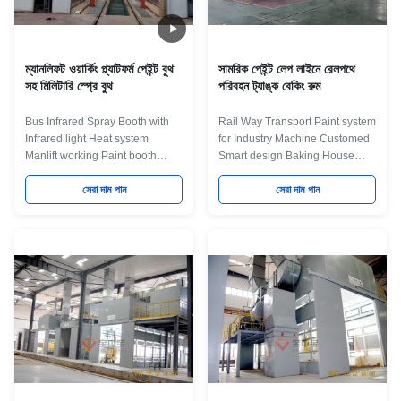
Pretreatment: Dipping
team. Except sale our own
pretreatment with overhead
product, We also provide quality
crane, or fully automatic
services
spraying
ম্যানলিফট ওয়ার্কিং প্ল্যাটফর্ম পেইন্ট বুথ
সামরিক পেইন্ট লেপ লাইনে রেলপথে
সহ মিলিটারি স্প্রে বুথ
পরিবহন ট্যাঙ্ক বেকিং রুম
Bus Infrared Spray Booth with
Rail Way Transport Paint system
Infrared light Heat system
for Industry Machine Customed
Manlift working Paint booth
Smart design Baking House
Quick Detail: 1. Painting Room
Features: Widely working range,
with Infrared Light Heat system
সেরা দাম পান
high speed and high accuracy. It
সেরা দাম পান
2. Can be drive throught design
is especially suitable for
3. With Man lift inside to be
spraying Industrial parts such as
convirionient to worker do the
metal, vehicle and others, and
painting job 4. Side desgin
can be integrated with auxiliary
according custome's requrie
devices such as turntable, slide
Specificaiton for Bus Big spray
conveyor chain system, etc.
booth. No. Item Unit Value
Maint Process: workpiece paint
Remark 1 Equipment type One-
pre-treatment--cathodic
way entry 2 Air-inlet type Up air-
electrodeposition primer
inlet Below air-return 3 Mist
coating-- PVC glue--weld seam
treatment Dry fiber glass filter
sealing-- middle coating-