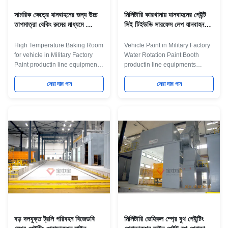
সামরিক ক্ষেত্রে যানবাহনের জন্য উচ্চ
মিলিটারি কারখানায় যানবাহনের পেইন্ট
তাপমাত্রা বেকিং রুমের মাধ্যমে স্প্রে
সিই টিইউভি সারফেস লেপ যানবাহন
পেইন্টিং প্রোডাকশন লাইন
পেইন্ট লাইন সিস্টেম
High Temperature Baking Room
Vehicle Paint in Military Factory
for vehicle in Military Factory
Water Rotation Paint Booth
Paint productin line equipments
productin line equipments
Maint Process: workpiece paint
Product Application It is a
pre-treatment--cathodic
সেরা দাম পান
painting line equipment for
সেরা দাম পান
electrodeposition primer
military factory in Chia,it have
coating-- PVC glue--weld seam
very high requre for military
sealing--middle coating--surface
MissilePainting and baking.
coating and drying-- check and
Maint Process: workpiece paint
repair process--and complete
pre-treatment--cathodic
coating of paint material--
electrodeposition primer
products inspection work. Some
coating-- PVC glue--weld seam
necessary main Equipment for
sealing--middle coating--surface
some main process:
coating and drying-- check and
SystemsEquipment DetailsPre-
repair process--and complete
treamment1. Flood wash
coating of paint material--
equipment2. Degrease
products
বড় দলযুক্ত ট্রলি পরিবহন বিজেডবি
মিলিটারি ভেহিকল স্প্রে বুথ পেইন্টিং