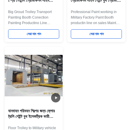
স্প্রে পেইন্টিং প্রোডাকশন লাইন
প্রোডাকশন লাইন পেইন্ট বুথ প্রোডাক্টিন
মিলিটারি স্প্রে বুথ
লাইন
Big Groud Trolley Transport
Professional Paint working in
Painting Booth Conection
Military Factory Paint Booth
Painting Productino Line
productin line on sales Maint
Product Application This is
Process: workpiece paint pre-
Customer-made Industry Spray
সেরা দাম পান
treatment--cathodic
সেরা দাম পান
Booth base on customer's
electrodeposition primer
require.Workshop space.
coating-- PVC glue--weld seam
Produce Capacity.Contact us if
sealing-- middle coating--
you have require.we can design
surface coating and drying--
to full fill your require. The
check and repair process--and
Follow project is for Gaoke
complete coating of paint
Blade Painting Line
material --products inspection
Project.Attached follow standard
work. Some necessary main
dimention for reference It is a
Equipment for some main
painting line equipment for
process: Systems Equipment
military factory in Chia,it have
Details Pre-treamment 1. Flood
very high requre for military
wash equipment 2. Degrease
equipment
যানবাহন পরিবহন শিল্পের জন্য ফ্লোর
ট্রলি পেইন্ট বুথ ইলেকট্রিক ভারী
যন্ত্রপাতি জন্য চলমান
Floor Trolley to Military vehicle