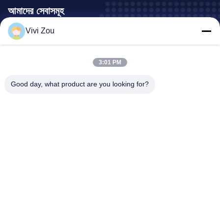
Activated
আমাদের সেবাসমূহ
Vivi Zou
যানবাহন পেইন্টিং উত্পাদন লাইন
মোটরগাড়ি পেইন্ট লাইন
3:01 PM
অটো শীট ধাতব পেইন্ট লাইন
ট্রাক স্প্রে বুথ
Good day, what product are you looking for?
বাস স্প্রে বুথ
কোম্পানির ঠিকানা
ঠিকানা:
নং 6, হংকিদান রোড ইন্ডাস্ট্রিয়াল পার্ক, ঝংলুওটান টাউন, বাইয়ুন জেলা, গুয়াংঝু,
গুয়াংডং, সিএন
ফোন:
0086-20-36832750-13631316807
ইমেইল:
phebe@gz-btb.com