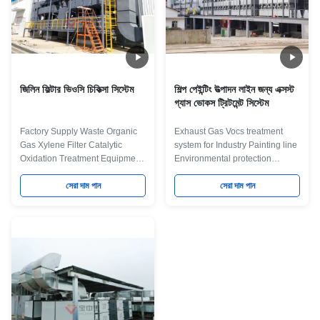
জিলিন ফিল্টার ভিওসি চিকিত্সা সিস্টেম
শিল্প পেইন্টিং উত্পাদন লাইন জন্য এক্সস্ট
গ্যাস ভোকস ট্রিটমেন্ট সিস্টেম
Factory Supply Waste Organic
Exhaust Gas Vocs treatment
Gas Xylene Filter Catalytic
system for Industry Painting line
Oxidation Treatment Equipment
Environmental protection
Environmental protection
treatment of atmospheric
treatment of atmospheric
সেরা দাম পান
pollutants 1 Direct catalytic
সেরা দাম পান
pollutants 1 Direct catalytic
combustion(CO) 2 Biological
combustion(CO) 2 Biological
method 3 Plasma 4 Nitrogen
method 3 Plasma 4 Nitrogen
desorption+Condensate
desorption+Condensate
recovery 5 Micro foam method 6
recovery 5 Micro foam method 6
UV Photocatalytic oxidation 7
UV Photocatalytic oxidation 7
Activated carbon
Activated carbon
adsorption+Nitrogen
adsorption+Nitrogen
desorption+Condensate
desorption+Condensate
recovery 8 Zeolite wheel+RCO