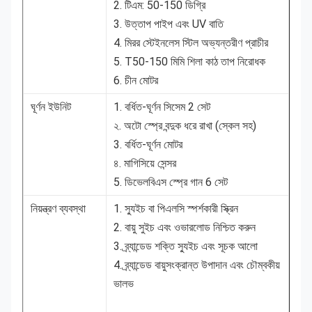
2. টিএম: 50-150 ডিগ্রি
3. উত্তাপ পাইপ এবং UV বাতি
4. মিরর স্টেইনলেস স্টিল অভ্যন্তরীণ প্রাচীর
5. T50-150 মিমি শিলা কাঠ তাপ নিরোধক
6. চীন মোটর
ঘূর্ণন ইউনিট
1. বর্ধিত-ঘূর্ণন সিসেম 2 সেট
২. অটো স্প্রে বন্দুক ধরে রাখা (স্কেল সহ)
3. বর্ধিত-ঘূর্ণন মোটর
৪. মাগিসিয়ে সেন্সর
5. ডিভেলবিএস স্প্রে গান 6 সেট
নিয়ন্ত্রণ ব্যবস্থা
1. স্যুইচ বা পিএলসি স্পর্শকারী স্ক্রিন
2. বায়ু সুইচ এবং ওভারলোড নিশ্চিত করুন
3. ব্র্যান্ডেড শক্তি স্যুইচ এবং সূচক আলো
4. ব্র্যান্ডেড বায়ুসংক্রান্ত উপাদান এবং চৌম্বকীয়
ভালভ