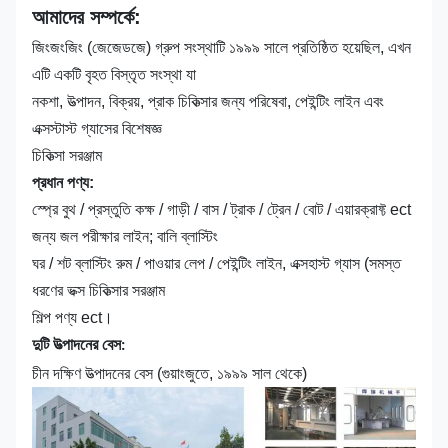
আমাদের সম্পর্কে:
জিংজংজিং (জেজেডজে) গ্রুপ সংস্থাটি ১৯৯৯ সালে প্রতিষ্ঠিত হয়েছিল, এখন
এটি একটি বৃহত বিস্তৃত সংস্থা যা
নকশা, উত্পাদন, বিক্রয়, প্রাক চিকিত্সার জন্য পরিষেবা, পেইন্টিং লাইন এবং
এক্সস্টাস্ট গ্যাসের বিশেষজ্ঞ
চিকিত্সা সরঞ্জাম
প্রধান পণ্য:
স্প্রে বুথ / প্রস্তুতি কক্ষ / গাড়ী / বাস / ট্রাক / ট্রেন / বোট / এয়ারক্রাফ্ট ect
জন্য জল পরীক্ষার লাইন; বালি ব্লাস্টিং
ঘর / শট ব্লাস্টিং রুম / পাওয়ার লেপ / পেইন্টিং লাইন, এক্সহাস্ট গ্যাস (সমস্ত
ধরণের ভক্স চিকিত্সার সরঞ্জাম
শিল্প পণ্য ect।
দুটি উত্পাদনের বেস:
চীন দক্ষিণ উত্পাদনের বেস (গুয়াংজুতে, ১৯৯৯ সাল থেকে)