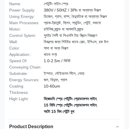
Name:
পেইন্টিং লাইন স্প্রে
Power Supply:
380V / 50HZ / 3Ph বা অন্যান্য বিকল্প
Using Energy:
ডিজেল, গ্যাস, বাষ্প, বৈদ্যুতিক বা অন্যান্য বিকল্প
Main Processes:
প্রাক-ট্রামেন্ট, ক্লিন, স্যান্ডিং, পেইন্ট, শুকনো
Motor:
চাইনিজ ব্র্যান্ড বা আমদানি ব্র্যান্ড
Control Sytem:
স্যুইচ শৈলী বা পিএলসি টাচ স্ক্রিন নিয়ন্ত্রণ
Wall:
বিকল্পের জন্য পিইউর ধাতব শেল্ড, ইপিএস, রক উল
Color:
সাদা বা অন্য বিকল্প
Application::
ধাতব পণ্য
Speed Of
1.0-2.5m / মিনিট
Conveying Chain:
Substrate:
ইস্পাত, স্টেইনলেস স্টিল, লোহা
Energy Sources:
জল, বিদ্যুৎ, গ্যাস
Coating
10-60um
Thickness:
High Light:
বিজেডবি স্প্রে পেইন্টিং প্রোডাকশন লাইন
,
15 মিমি স্প্রে পেইন্টিং প্রোডাকশন লাইন
,
অটো 15 মিম পেইন্ট বুথ
Product Description