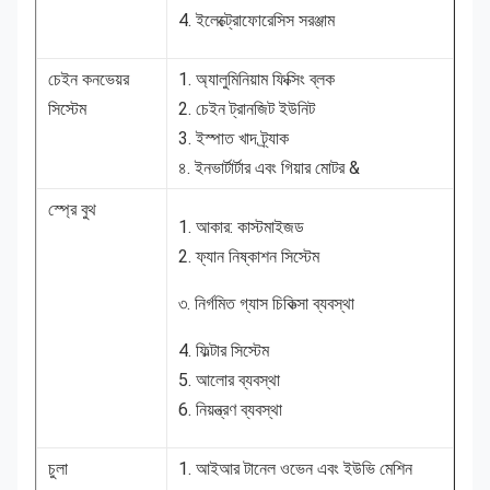
4. ইলেক্ট্রোফোরেসিস সরঞ্জাম
চেইন কনভেয়র
1. অ্যালুমিনিয়াম ফিক্সিং ব্লক
সিস্টেম
2. চেইন ট্রানজিট ইউনিট
3. ইস্পাত খাদ ট্র্যাক
৪. ইনভার্টার্টার এবং গিয়ার মোটর &
স্প্রে বুথ
1. আকার: কাস্টমাইজড
2. ফ্যান নিষ্কাশন সিস্টেম
৩. নির্গমিত গ্যাস চিকিত্সা ব্যবস্থা
4. ফিল্টার সিস্টেম
5. আলোর ব্যবস্থা
6. নিয়ন্ত্রণ ব্যবস্থা
চুলা
1. আইআর টানেল ওভেন এবং ইউভি মেশিন