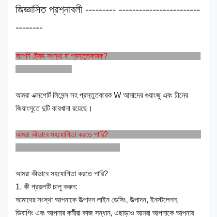
জিজ্ঞাসিত প্রশ্নাবলী --------- ------------------------
--------
আপনি ট্রেড সংস্থা বা প্রস্তুতকারক?
আমরা এক্সপোর্ট লিসেন্স সহ প্রস্তুতকারক W আমাদের গুয়াংজু এবং চীনের
জিয়াংসুতে দুটি কারখানা রয়েছে।
আমরা কীভাবে সহযোগিতা করতে পারি?
আমরা কীভাবে সহযোগিতা করতে পারি?
1. কী প্রকল্পটি চালু করুন:
আমাদের সংস্থা আপনাকে উত্পাদন লাইন ডেসিং, উত্পাদন, ইনস্টলেশন,
ডিবাগিং এবং আপনার কর্মীরা কাজ সন্ধান, এছাড়াও আমরা আপনাকে আপনার