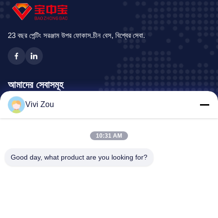
23 বছর পেন্টিং সরঞ্জাম উপর ফোকাস.চীন বেস, বিশ্বের সেবা.
আমাদের সেবাসমূহ
Vivi Zou
যানবাহন পেইন্টিং উত্পাদন লাইন
মোটরগাড়ি পেইন্ট লাইন
10:31 AM
অটো শীট ধাতব পেইন্ট লাইন
ট্রাক স্প্রে বুথ
Good day, what product are you looking for?
বাস স্প্রে বুথ
কোম্পানির ঠিকানা
ঠিকানা:
নং 6, হংকিদান রোড ইন্ডাস্ট্রিয়াল পার্ক, ঝংলুওটান টাউন, বাইয়ুন জেলা, গুয়াংঝু,