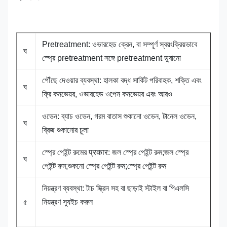
Pretreatment: ওভারহেড ক্রেন, বা সম্পূর্ণ স্বয়ংক্রিয়ভাবে
ঘ
স্প্রে pretreatment সঙ্গে pretreatment ডুবানো
পৌঁছে দেওয়ার ব্যবস্থা: হালকা বদ্ধ সার্কিট পরিবাহক, শক্তি এবং
ঘ
ফ্রি কনভেয়র, ওভারহেড ওপেন কনভেয়র এবং আরও
ওভেন: ব্যাচ ওভেন, গরম বাতাস শুকানো ওভেন, টানেল ওভেন,
ঘ
ব্রিজ শুকানোর চুলা
স্প্রে পেইন্ট রুমের प्रकार: জল স্প্রে পেইন্ট রুম;জল স্প্রে
ঘ
পেইন্ট রুম;শুকনো স্প্রে পেইন্ট রুম;স্প্রে পেইন্ট রুম
নিয়ন্ত্রণ ব্যবস্থা: টাচ স্ক্রিন সহ বা ছাড়াই স্টাইল বা পিএলসি
৫
নিয়ন্ত্রণ স্যুইচ করুন