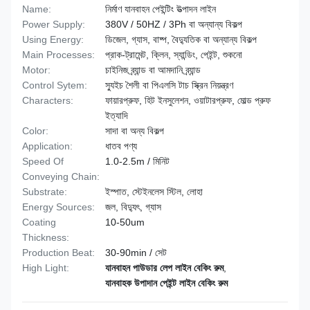
Name:
নির্মাণ যানবাহন পেইন্টিং উত্পাদন লাইন
Power Supply:
380V / 50HZ / 3Ph বা অন্যান্য বিকল্প
Using Energy:
ডিজেল, গ্যাস, বাষ্প, বৈদ্যুতিক বা অন্যান্য বিকল্প
Main Processes:
প্রাক-ট্রামেন্ট, ক্লিন, স্যান্ডিং, পেইন্ট, শুকনো
Motor:
চাইনিজ ব্র্যান্ড বা আমদানি ব্র্যান্ড
Control Sytem:
স্যুইচ শৈলী বা পিএলসি টাচ স্ক্রিন নিয়ন্ত্রণ
Characters:
ফায়ারপ্রুফ, হিট ইনসুলেশন, ওয়াটারপ্রুফ, মোল্ড প্রুফ
ইত্যাদি
Color:
সাদা বা অন্য বিকল্প
Application:
ধাতব পণ্য
Speed Of
1.0-2.5m / মিনিট
Conveying Chain:
Substrate:
ইস্পাত, স্টেইনলেস স্টিল, লোহা
Energy Sources:
জল, বিদ্যুৎ, গ্যাস
Coating
10-50um
Thickness:
Production Beat:
30-90min / সেট
High Light:
যানবাহন পাউডার লেপ লাইন বেকিং রুম
,
যানবাহক উপাদান পেইন্ট লাইন বেকিং রুম