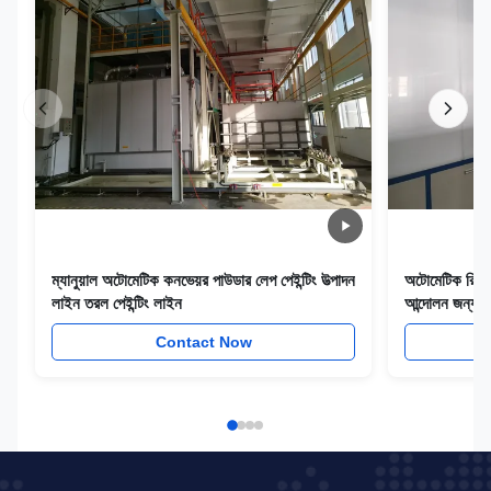
ম্যানুয়াল অটোমেটিক কনভেয়র পাউডার লেপ পেইন্টিং উত্পাদন
অটোমেটিক রিসাইপ
লাইন তরল পেইন্টিং লাইন
আন্দোলন জন্য
Contact Now