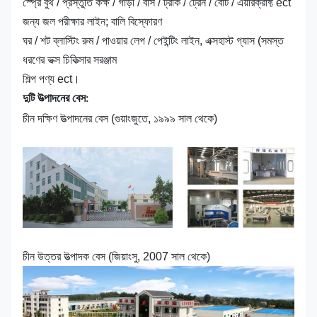
স্প্রে বুথ / প্রস্তুতি কক্ষ / গাড়ী / বাস / ট্রাক / ট্রেন / বোট / এয়ারক্রাফ্ট ect
জন্য জল পরীক্ষার লাইন; বালি বিস্ফোরণ
ঘর / শট ব্লাস্টিং রুম / পাওয়ার লেপ / পেইন্টিং লাইন, এক্সহাস্ট গ্যাস (সমস্ত
ধরণের ভক্স চিকিত্সার সরঞ্জাম
শিল্প পণ্য ect।
দুটি উত্পাদনের বেস:
চীন দক্ষিণ উত্পাদনের বেস (গুয়াংজুতে, ১৯৯৯ সাল থেকে)
চীন উত্তর উত্পাদক বেস (জিয়াংসু, 2007 সাল থেকে)